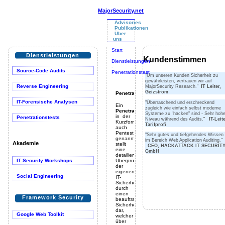
MajorSecurity.net
Advisories
Publikationen
Über
uns
Start
Dienstleistungen
-
Kundenstimmen
Dienstleistungen
-
Source-Code Audits
Penetrationstest
"Um unseren Kunden Sicherheit zu
gewährleisten, vertrauen wir auf
MajorSecurity Research."
IT Leiter,
Reverse Engineering
Geizstrom
Penetrationstest
IT-Forensische Analysen
"Überraschend und erschreckend
Ein
zugleich wie einfach selbst moderne
Penetrationstest
,
Systeme zu "hacken" sind - Sehr hoh
in der
Penetrationstests
Niveau während des Audits."
IT-Leit
Kurzform
Tarifprofi
auch
Pentest
"Sehr gutes und tiefgehendes Wissen
genannt,
im Bereich Web Application Auditing."
Akademie
stellt
CEO, HACKATTACK IT SECURIT
eine
GmbH
detailierte
Überprüfung
IT Security Workshops
der
eigenen
Social Engineering
IT-
Sicherheit
durch
einen
Framework Security
beauftragten
Sicherheitsexperten
dar,
Google Web Toolkit
welcher
über