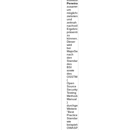
individuellen
Penetrationstest
zusammen,
um
möglichst
zielorientiert
und
zeitnah
nachvollziehbare
Ergebnisse
präsentieren
zu
können.
Dieser
wird
bei
MajorSecurity
nach
den
Standards
des
BSI
sowie
des
OSSTMM
(
Open
Source
Security
Testing
Methodology
Manual
)
durchgeführt.
Weitere
"Best
Practice"
Standards
wie
beispielweise
OWASP